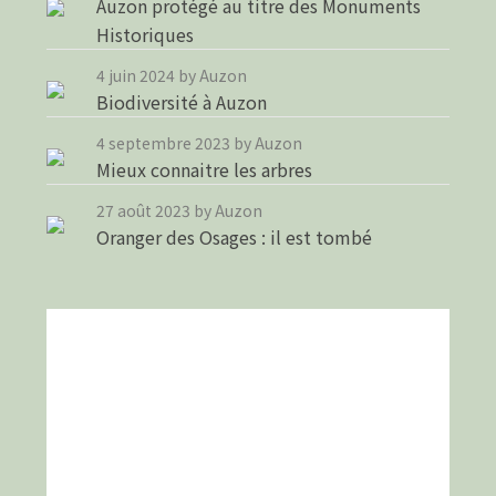
Auzon protégé au titre des Monuments
Historiques
4 juin 2024
by Auzon
Biodiversité à Auzon
4 septembre 2023
by Auzon
Mieux connaitre les arbres
27 août 2023
by Auzon
Oranger des Osages : il est tombé