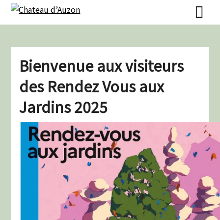
Skip
Skip
to
to
content
content
Bienvenue aux visiteurs
des Rendez Vous aux
Jardins 2025