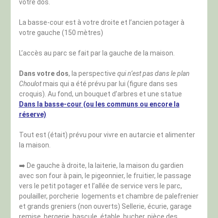
votre dos.
La basse-cour est à votre droite et l’ancien potager à
votre gauche (150 mètres)
L’accès au parc se fait par la gauche de la maison.
Dans votre dos
, la perspective
qui n’est pas dans le plan
Choulot
mais qui a été prévu par lui (figure dans ses
croquis). Au fond, un bouquet d’arbres et une statue
Dans la basse-cour (ou les communs ou encore la
réserve)
Tout est (était) prévu pour vivre en autarcie et alimenter
la maison.
➡️ De gauche à droite, la laiterie, la maison du gardien
avec son four à pain, le pigeonnier, le fruitier, le passage
vers le petit potager et l’allée de service vers le parc,
poulailler, porcherie logements et chambre de palefrenier
et grands greniers (non ouverts) Sellerie, écurie, garage
remise, bergerie, bascule, étable, bucher, pièce des